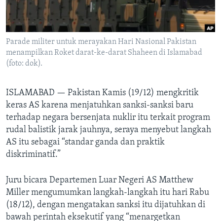
Bahasa-bahasa
Parade militer untuk merayakan Hari Nasional Pakistan
menampilkan Roket darat-ke-darat Shaheen di Islamabad
(foto: dok).
ISLAMABAD —
Pakistan Kamis (19/12) mengkritik
keras AS karena menjatuhkan sanksi-sanksi baru
terhadap negara bersenjata nuklir itu terkait program
rudal balistik jarak jauhnya, seraya menyebut langkah
AS itu sebagai “standar ganda dan praktik
diskriminatif.”
Juru bicara Departemen Luar Negeri AS Matthew
Miller mengumumkan langkah-langkah itu hari Rabu
(18/12), dengan mengatakan sanksi itu dijatuhkan di
bawah perintah eksekutif yang “menargetkan