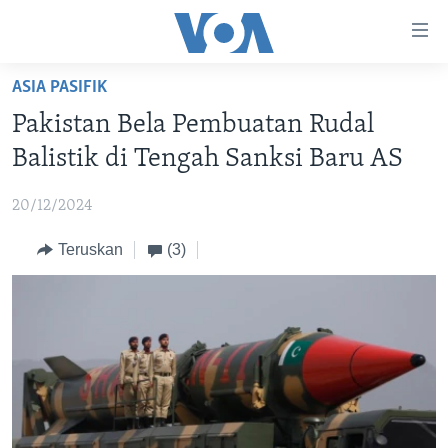
Tautan-
tautan
Akses
ASIA PASIFIK
BERANDA
Lanjut
Pakistan Bela Pembuatan Rudal
ke
DUNIA
Balistik di Tengah Sanksi Baru AS
Konten
VIDEO
Utama
20/12/2024
Lanjut
POLYGRAPH
ke
Teruskan
(3)
DAFTAR PROGRAM
Navigasi
Utama
Learning English
Lanjut
ke
IKUTI KAMI
Pencarian