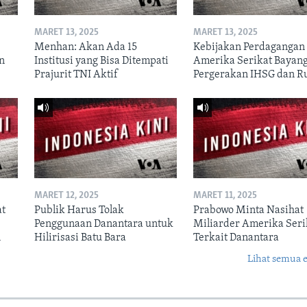
MARET 13, 2025
MARET 13, 2025
Menhan: Akan Ada 15
Kebijakan Perdagangan
un
Institusi yang Bisa Ditempati
Amerika Serikat Bayang
Prajurit TNI Aktif
Pergerakan IHSG dan R
MARET 12, 2025
MARET 11, 2025
at
Publik Harus Tolak
Prabowo Minta Nasihat
Penggunaan Danantara untuk
Miliarder Amerika Seri
n
Hilirisasi Batu Bara
Terkait Danantara
Lihat semua 