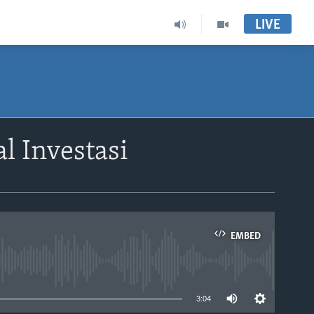
LIVE
l Investasi
EMBED
able
3:04