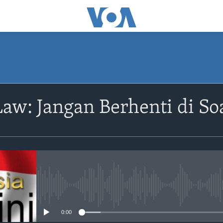
w: Jangan Berhenti di Soa
No media source currently avail
0:00