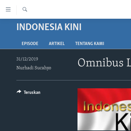
Tautan-
tautan
Cari
Akses
INDONESIA KINI
BERANDA
Lanjut
DUNIA
ke
EPISODE
ARTIKEL
TENTANG KAMI
VIDEO
Konten
Utama
POLYGRAPH
31/12/2019
Omnibus La
Lanjut
Nurhadi Sucahyo
DAFTAR PROGRAM
ke
Navigasi
Utama
Lanjut
Teruskan
ke
Pencarian