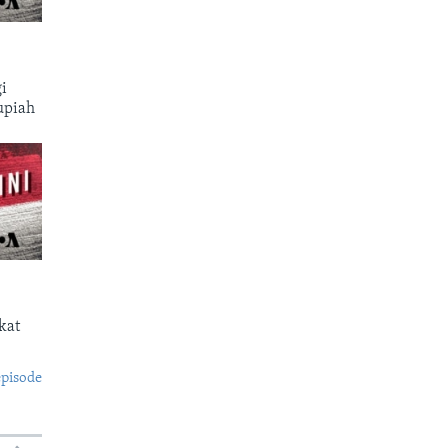
i
upiah
kat
episode