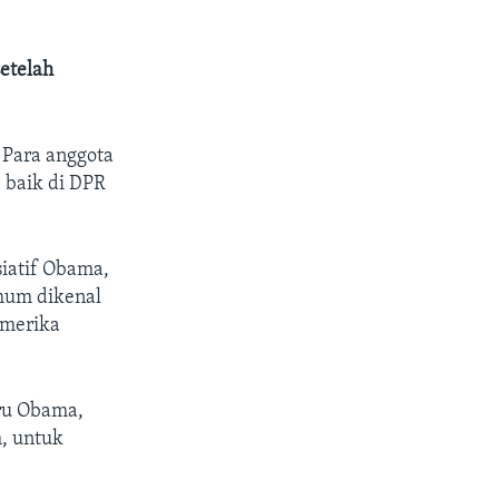
etelah
 Para anggota
 baik di DPR
siatif Obama,
umum dikenal
Amerika
aru Obama,
, untuk