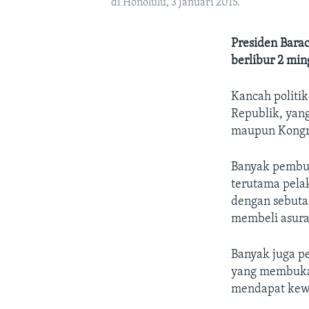
di Honolulu, 3 Januari 2015.
Presiden Bara
berlibur 2 min
Kancah politi
Republik, yan
maupun Kongre
Banyak pembuat
terutama pela
dengan sebuta
membeli asura
Banyak juga p
yang membuka 
mendapat kewa