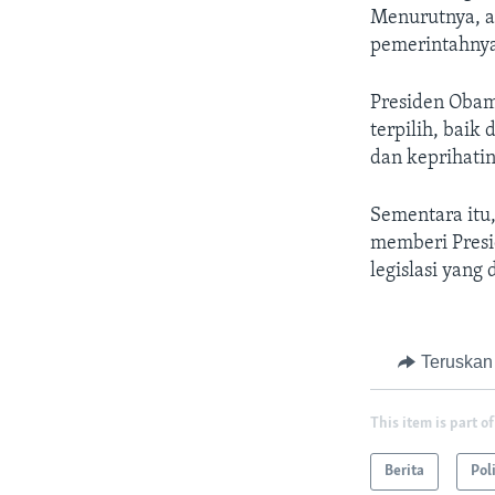
Menurutnya, a
pemerintahnya
Presiden Obam
terpilih, bai
dan keprihatin
Sementara itu
memberi Presi
legislasi yang
Teruskan
This item is part of
Berita
Pol