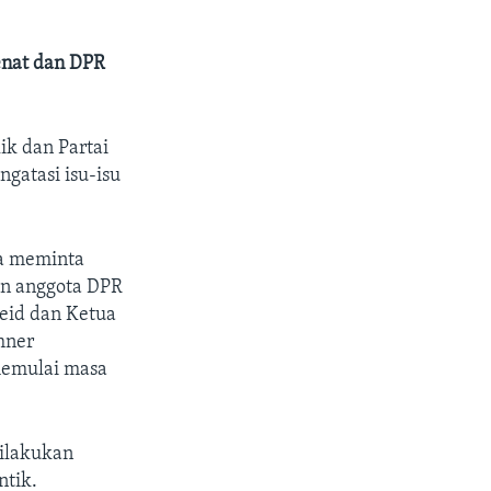
enat dan DPR
k dan Partai
gatasi isu-isu
.
ia meminta
an anggota DPR
eid dan Ketua
hner
memulai masa
ilakukan
ntik.