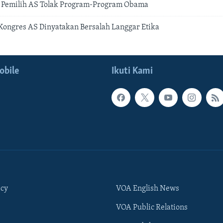
: Pemilih AS Tolak Program-Program Obama
Kongres AS Dinyatakan Bersalah Langgar Etika
obile
Ikuti Kami
icy
VOA English News
VOA Public Relations