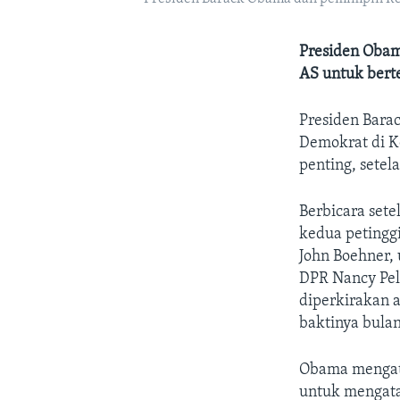
Presiden Obam
AS untuk bert
Presiden Bara
Demokrat di K
penting, setel
Berbicara set
kedua petingg
John Boehner,
DPR Nancy Pel
diperkirakan 
baktinya bulan
Obama mengata
untuk mengata