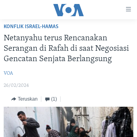
Tautan-
tautan
Akses
KONFLIK ISRAEL-HAMAS
BERANDA
Lanjut
Netanyahu terus Rencanakan
ke
DUNIA
Serangan di Rafah di saat Negosiasi
Konten
VIDEO
Utama
Gencatan Senjata Berlangsung
Lanjut
POLYGRAPH
ke
VOA
DAFTAR PROGRAM
Navigasi
26/02/2024
Utama
Learning English
Lanjut
Teruskan
(1)
ke
IKUTI KAMI
Pencarian