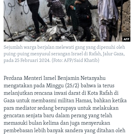
Bahasa-bahasa
Sejumlah warga berjalan melewati gang yang dipenuhi oleh
puing-puing menyusul serangan Israel di Rafah, Jalur Gaza,
pada 25 Februari 2024. (Foto: AFP/Said Khatib)
Perdana Menteri Israel Benjamin Netanyahu
mengatakan pada Minggu (25/2) bahwa ia terus
melanjutkan rencana invasi darat di Kota Rafah di
Gaza untuk membasmi militan Hamas, bahkan ketika
para mediator sedang berupaya untuk melakukan
gencatan senjata baru dalam perang yang telah
memasuki bulan kelima dan juga menyerukan
pembebasan lebih banyak sandera yang ditahan oleh