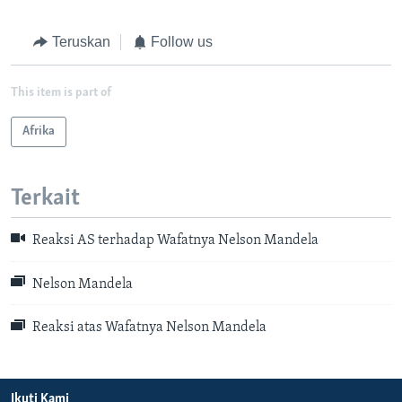
o
l
u
i
Teruskan
Follow us
s
d
s
e
This item is part of
l
i
Afrika
d
e
Terkait
Reaksi AS terhadap Wafatnya Nelson Mandela
Nelson Mandela
Reaksi atas Wafatnya Nelson Mandela
Ikuti Kami