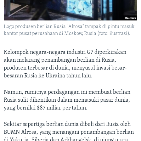
Bahasa-bahasa
Logo produsen berlian Rusia "Alrosa" tampak di pintu masuk
kantor pusat perusahaan di Moskow, Rusia (foto: ilustrasi).
Kelompok negara-negara industri G7 diperkirakan
akan melarang penambangan berlian di Rusia,
produsen terbesar di dunia, menyusul invasi besar-
besaran Rusia ke Ukraina tahun lalu.
Namun, rumitnya perdagangan ini membuat berlian
Rusia sulit dihentikan dalam memasuki pasar dunia,
yang bernilai $87 miliar per tahun.
Sekitar sepertiga berlian dunia dibeli dari Rusia oleh
BUMN Alrosa, yang menangani penambangan berlian
di Yakutia, Siberia dan Arkhangelsk, di ujung utara