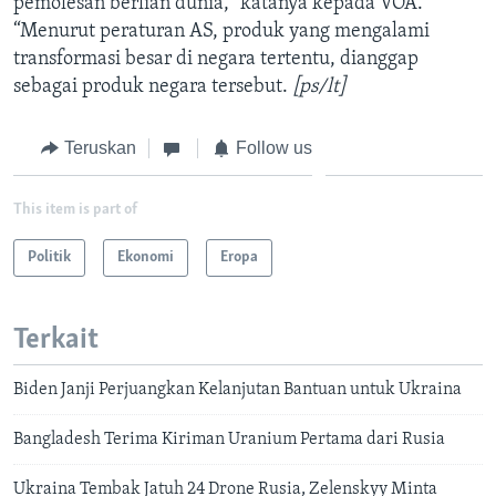
pemolesan berlian dunia,” katanya kepada VOA.
“Menurut peraturan AS, produk yang mengalami
transformasi besar di negara tertentu, dianggap
sebagai produk negara tersebut.
[ps/lt]
Teruskan
Follow us
This item is part of
Politik
Ekonomi
Eropa
Terkait
Biden Janji Perjuangkan Kelanjutan Bantuan untuk Ukraina
Bangladesh Terima Kiriman Uranium Pertama dari Rusia
Ukraina Tembak Jatuh 24 Drone Rusia, Zelenskyy Minta