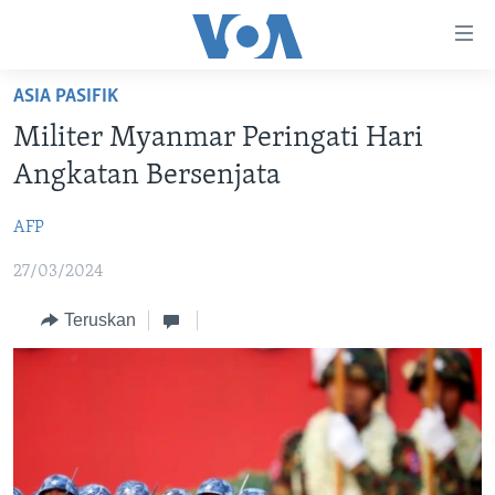
Tautan-
tautan
Akses
ASIA PASIFIK
BERANDA
Lanjut
Militer Myanmar Peringati Hari
ke
DUNIA
Angkatan Bersenjata
Konten
VIDEO
Utama
AFP
Lanjut
POLYGRAPH
ke
27/03/2024
DAFTAR PROGRAM
Navigasi
Utama
Teruskan
Learning English
Lanjut
ke
IKUTI KAMI
Pencarian