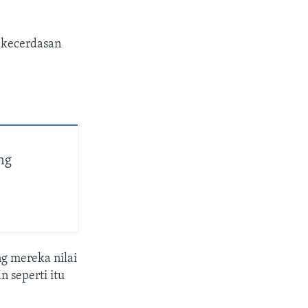
 kecerdasan
ng
ng mereka nilai
 seperti itu