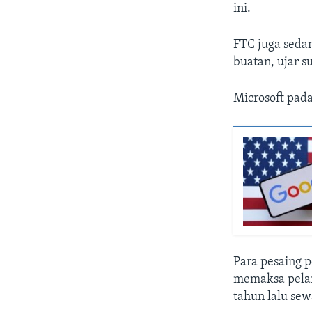
ini.
FTC juga seda
buatan, ujar 
Microsoft pad
Para pesaing p
memaksa pelan
tahun lalu se