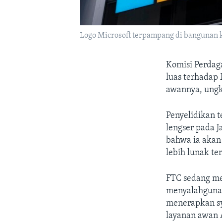
Logo Microsoft terpampang di bangunan k
Komisi Perdag
luas terhadap 
awannya, ungk
Penyelidikan 
lengser pada J
bahwa ia akan
lebih lunak te
FTC sedang me
menyalahgunak
menerapkan sy
layanan awan 