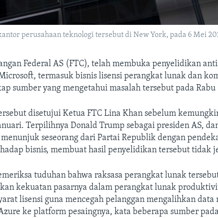
antor perusahaan teknologi tersebut di New York, pada 6 Mei 20
angan Federal AS (FTC), telah membuka penyelidikan ant
Microsoft, termasuk bisnis lisensi perangkat lunak dan ko
ap sumber yang mengetahui masalah tersebut pada Rabu (
tersebut disetujui Ketua FTC Lina Khan sebelum kemungki
anuari. Terpilihnya Donald Trump sebagai presiden AS, da
 menunjuk seseorang dari Partai Republik dengan pendek
rhadap bisnis, membuat hasil penyelidikan tersebut tidak je
meriksa tuduhan bahwa raksasa perangkat lunak tersebut
an kekuatan pasarnya dalam perangkat lunak produktivi
arat lisensi guna mencegah pelanggan mengalihkan data 
Azure ke platform pesaingnya, kata beberapa sumber pada