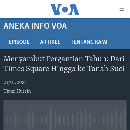
Tautan-
tautan
Akses
ANEKA INFO VOA
BERANDA
Lanjut
ke
DUNIA
EPISODE
ARTIKEL
TENTANG KAMI
Konten
VIDEO
Utama
Menyambut Pergantian Tahun: Dari
Lanjut
POLYGRAPH
Times Square Hingga ke Tanah Suci
ke
DAFTAR PROGRAM
Navigasi
01/01/2024
Utama
Learning English
Lanjut
Utami Hussin
ke
IKUTI KAMI
Pencarian
No media source currently available