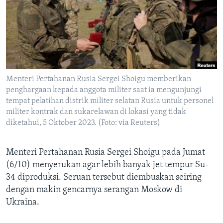
Bahasa-bahasa
Menteri Pertahanan Rusia Sergei Shoigu memberikan
penghargaan kepada anggota militer saat ia mengunjungi
tempat pelatihan distrik militer selatan Rusia untuk personel
militer kontrak dan sukarelawan di lokasi yang tidak
diketahui, 5 Oktober 2023. (Foto: via Reuters)
Menteri Pertahanan Rusia Sergei Shoigu pada Jumat
(6/10) menyerukan agar lebih banyak jet tempur Su-
34 diproduksi. Seruan tersebut diembuskan seiring
dengan makin gencarnya serangan Moskow di
Ukraina.