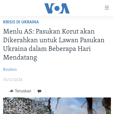
Tautan-
tautan
Akses
KRISIS DI UKRAINA
BERANDA
Lanjut
Menlu AS: Pasukan Korut akan
ke
DUNIA
Dikerahkan untuk Lawan Pasukan
Konten
VIDEO
Utama
Ukraina dalam Beberapa Hari
Lanjut
POLYGRAPH
Mendatang
ke
DAFTAR PROGRAM
Navigasi
Reuters
Utama
Learning English
Lanjut
01/11/2024
ke
Teruskan
IKUTI KAMI
Pencarian