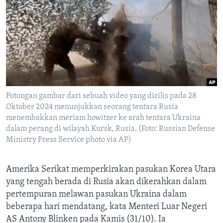
Bahasa-bahasa
Potongan gambar dari sebuah video yang dirilis pada 28
Oktober 2024 menunjukkan seorang tentara Rusia
menembakkan meriam howitzer ke arah tentara Ukraina
dalam perang di wilayah Kursk, Rusia. (Foto: Russian Defense
Ministry Press Service photo via AP)
Amerika Serikat memperkirakan pasukan Korea Utara
yang tengah berada di Rusia akan dikerahkan dalam
pertempuran melawan pasukan Ukraina dalam
beberapa hari mendatang, kata Menteri Luar Negeri
AS Antony Blinken pada Kamis (31/10). Ia