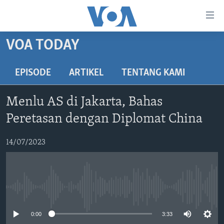
Tautan-
tautan
Akses
VOA TODAY
BERANDA
Lanjut
ke
DUNIA
EPISODE
ARTIKEL
TENTANG KAMI
Konten
VIDEO
Utama
Menlu AS di Jakarta, Bahas
Lanjut
POLYGRAPH
Peretasan dengan Diplomat China
ke
DAFTAR PROGRAM
Navigasi
14/07/2023
Utama
Learning English
Lanjut
ke
IKUTI KAMI
Pencarian
No media source currently available
0:00
3:33