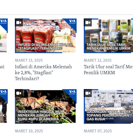
MARET 13, 2025
MARET 12, 2025
si
Inflasi di Amerika Melemah
Tarik Ulur soal Tarif M
ke 2,8%, "Stagflasi"
Pemilik UMKM
Terhindari?
MARET 10, 2025
MARET 07, 2025