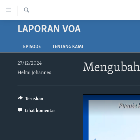
Tautan-
tautan
Cari
Akses
LAPORAN VOA
BERANDA
Lanjut
DUNIA
ke
EPISODE
TENTANG KAMI
VIDEO
Konten
Utama
POLYGRAPH
27/12/2024
Mengubah 
Lanjut
Helmi Johannes
DAFTAR PROGRAM
ke
Navigasi
Utama
Lanjut
Teruskan
ke
Lihat komentar
Pencarian