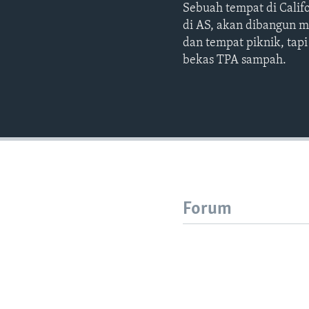
Sebuah tempat di Calif
di AS, akan dibangun me
dan tempat piknik, tap
bekas TPA sampah.
Forum