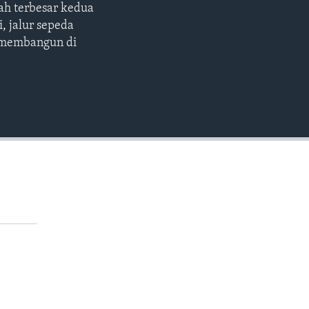
ah terbesar kedua
EMBED
, jalur sepeda
m membangun di