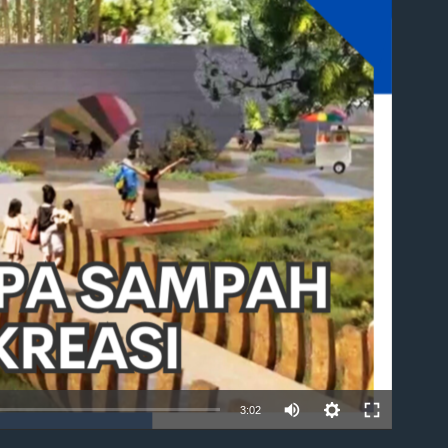
able
3:02