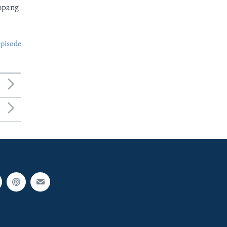
opang
episode