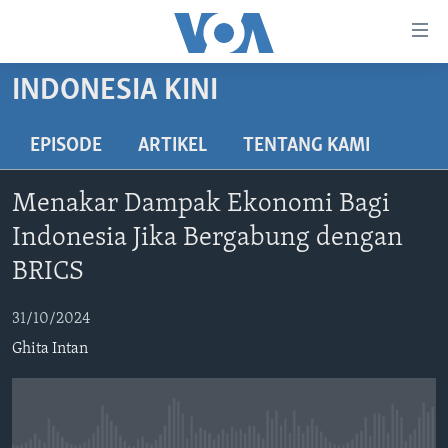
Tautan-
tautan
Akses
INDONESIA KINI
BERANDA
Lanjut
ke
DUNIA
EPISODE
ARTIKEL
TENTANG KAMI
Konten
VIDEO
Utama
Menakar Dampak Ekonomi Bagi
Lanjut
POLYGRAPH
Indonesia Jika Bergabung dengan
ke
DAFTAR PROGRAM
Navigasi
BRICS
Utama
Learning English
Lanjut
31/10/2024
ke
Ghita Intan
IKUTI KAMI
Pencarian