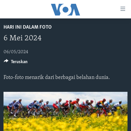
Tautan-
tautan
Akses
HARI INI DALAM FOTO
BERANDA
Lanjut
6 Mei 2024
ke
DUNIA
Konten
VIDEO
06/05/2024
Utama
Teruskan
Lanjut
POLYGRAPH
ke
DAFTAR PROGRAM
Navigasi
Foto-foto menarik dari berbagai belahan dunia.
Utama
Learning English
Lanjut
ke
IKUTI KAMI
Pencarian