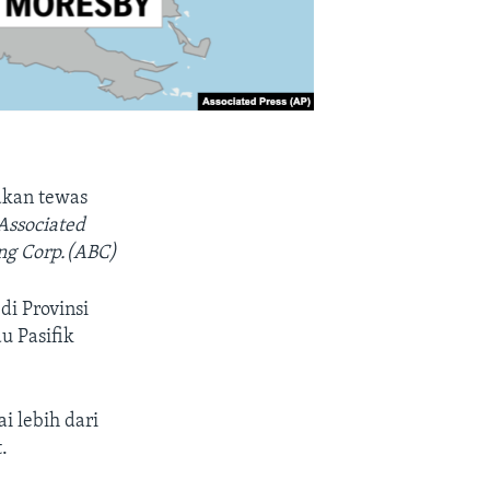
akan tewas
Associated
ing Corp.(ABC)
i Provinsi
u Pasifik
i lebih dari
.