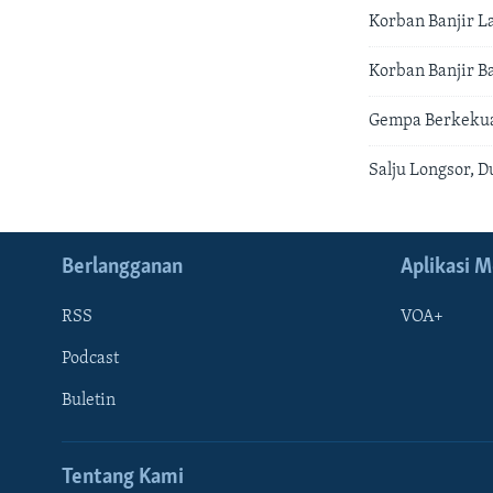
Korban Banjir L
Korban Banjir B
Gempa Berkekua
Salju Longsor, 
Berlangganan
Aplikasi M
RSS
VOA+
Podcast
Buletin
Tentang Kami