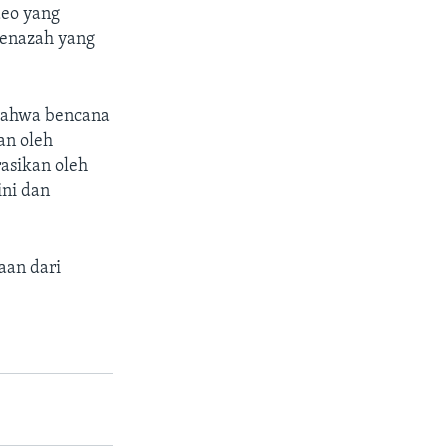
deo yang
jenazah yang
 bahwa bencana
an oleh
asikan oleh
ini dan
aan dari