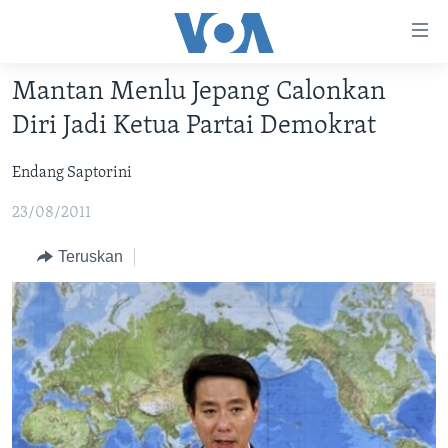
Tautan-
tautan
Akses
Mantan Menlu Jepang Calonkan
BERANDA
Lanjut
Diri Jadi Ketua Partai Demokrat
ke
DUNIA
Konten
Endang Saptorini
VIDEO
Utama
Lanjut
23/08/2011
POLYGRAPH
ke
DAFTAR PROGRAM
Teruskan
Navigasi
Utama
Learning English
Lanjut
ke
IKUTI KAMI
Pencarian