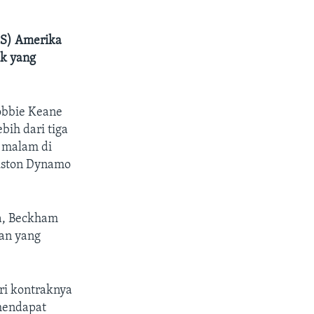
LS) Amerika
ak yang
obbie Keane
bih dari tiga
 malam di
ouston Dynamo
a, Beckham
an yang
ri kontraknya
 mendapat