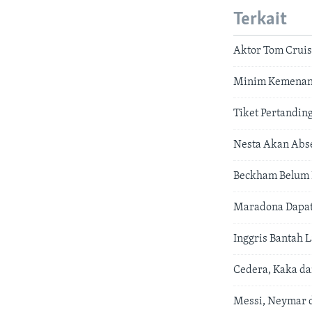
Terkait
Aktor Tom Crui
Minim Kemenang
Tiket Pertandin
Nesta Akan Abs
Beckham Belum 
Maradona Dapat
Inggris Bantah 
Cedera, Kaka da
Messi, Neymar d