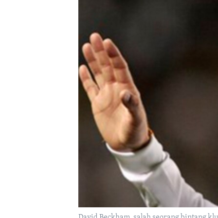
David Beckham, salah seorang bintang klu