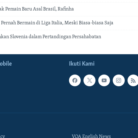
ak Pemain Baru Asal Brasil, Rafinha
 Pernah Bermain di Liga Italia, Meski Biasa-biasa Saja
kan Slovenia dalam Pertandingan Persahabatan
obile
Ikuti Kami
icy
VOA English News