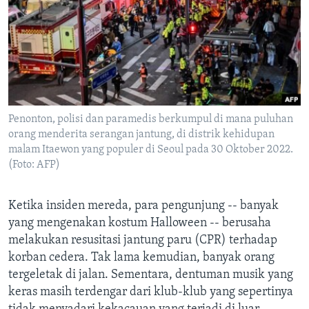
Penonton, polisi dan paramedis berkumpul di mana puluhan
orang menderita serangan jantung, di distrik kehidupan
malam Itaewon yang populer di Seoul pada 30 Oktober 2022.
(Foto: AFP)
Ketika insiden mereda, para pengunjung -- banyak
yang mengenakan kostum Halloween -- berusaha
melakukan resusitasi jantung paru (CPR) terhadap
korban cedera. Tak lama kemudian, banyak orang
tergeletak di jalan. Sementara, dentuman musik yang
keras masih terdengar dari klub-klub yang sepertinya