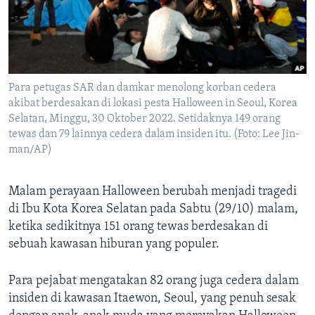
Bahasa-bahasa
Para petugas SAR dan damkar menolong korban cedera
akibat berdesakan di lokasi pesta Halloween in Seoul, Korea
Selatan, Minggu, 30 Oktober 2022. Setidaknya 149 orang
tewas dan 79 lainnya cedera dalam insiden itu. (Foto: Lee Jin-
man/AP)
Malam perayaan Halloween berubah menjadi tragedi
di Ibu Kota Korea Selatan pada Sabtu (29/10) malam,
ketika sedikitnya 151 orang tewas berdesakan di
sebuah kawasan hiburan yang populer.
Para pejabat mengatakan 82 orang juga cedera dalam
insiden di kawasan Itaewon, Seoul, yang penuh sesak