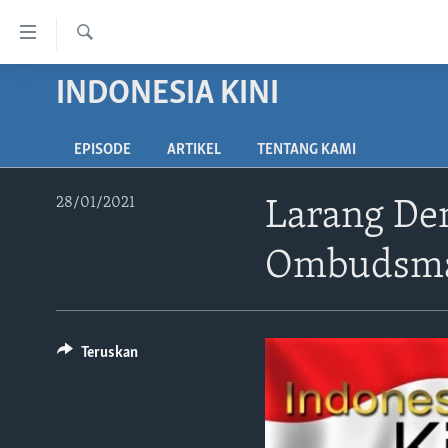
Tautan-
tautan
Cari
Akses
INDONESIA KINI
BERANDA
Lanjut
DUNIA
ke
EPISODE
ARTIKEL
TENTANG KAMI
VIDEO
Konten
Utama
POLYGRAPH
28/01/2021
Larang Dem
Lanjut
DAFTAR PROGRAM
ke
Ombudsm
Navigasi
Utama
Lanjut
ke
Teruskan
Pencarian