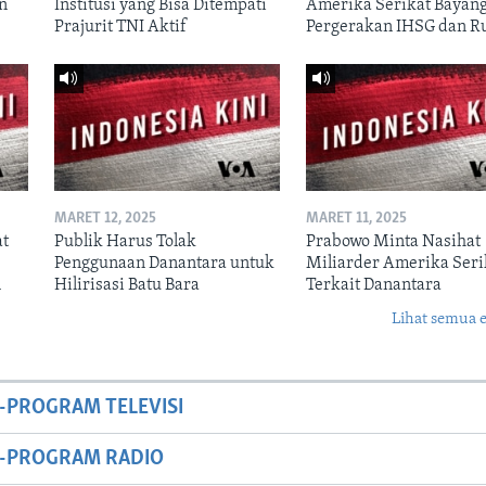
un
Institusi yang Bisa Ditempati
Amerika Serikat Bayang
Prajurit TNI Aktif
Pergerakan IHSG dan R
MARET 12, 2025
MARET 11, 2025
at
Publik Harus Tolak
Prabowo Minta Nasihat
Penggunaan Danantara untuk
Miliarder Amerika Seri
n
Hilirisasi Batu Bara
Terkait Danantara
Lihat semua 
-PROGRAM TELEVISI
M-PROGRAM RADIO