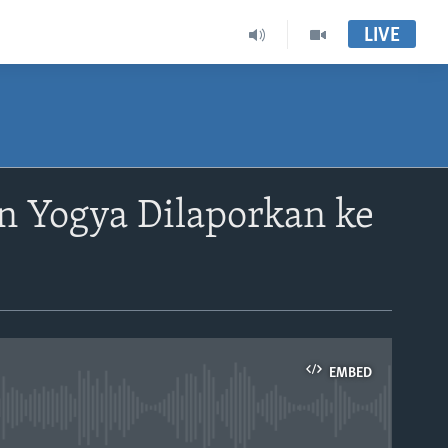
LIVE
an Yogya Dilaporkan ke
EMBED
able