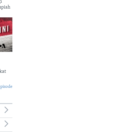
i
upiah
kat
episode