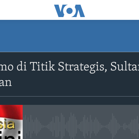
o di Titik Strategis, Sult
an
No media source currently avail