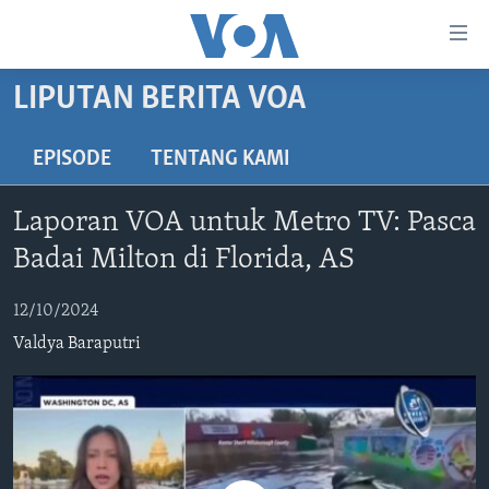
Tautan-
tautan
Akses
LIPUTAN BERITA VOA
BERANDA
Lanjut
ke
DUNIA
EPISODE
TENTANG KAMI
Konten
VIDEO
Utama
Laporan VOA untuk Metro TV: Pasca
Lanjut
POLYGRAPH
Badai Milton di Florida, AS
ke
DAFTAR PROGRAM
Navigasi
12/10/2024
Utama
Learning English
Lanjut
Valdya Baraputri
ke
IKUTI KAMI
Pencarian