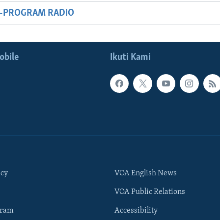
M-PROGRAM RADIO
obile
Ikuti Kami
icy
VOA English News
VOA Public Relations
gram
Accessibility