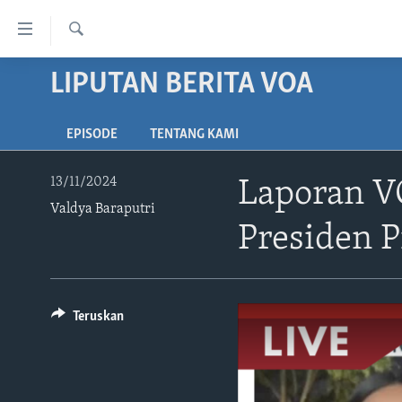
Tautan-
tautan
Cari
Akses
LIPUTAN BERITA VOA
BERANDA
Lanjut
DUNIA
ke
EPISODE
TENTANG KAMI
VIDEO
Konten
Utama
POLYGRAPH
13/11/2024
Laporan V
Lanjut
Valdya Baraputri
DAFTAR PROGRAM
ke
Presiden 
Navigasi
Utama
Lanjut
ke
Teruskan
Pencarian