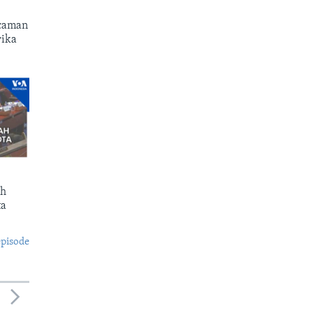
ncaman
rika
ah
ta
episode