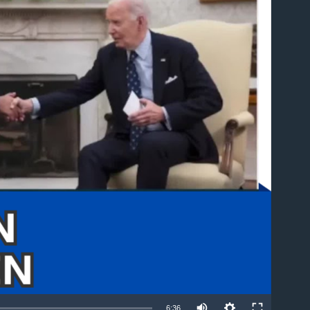
able
6:36