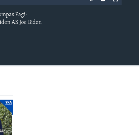
ompas Pagi-
EMBED
den AS Joe Biden