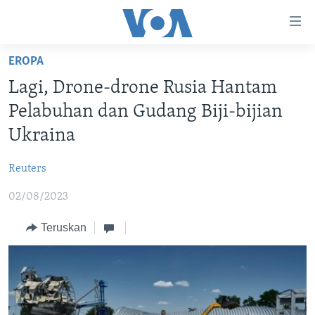
Tautan-
tautan
Akses
EROPA
BERANDA
Lanjut
Lagi, Drone-drone Rusia Hantam
ke
DUNIA
Pelabuhan dan Gudang Biji-bijian
Konten
VIDEO
Utama
Ukraina
Lanjut
POLYGRAPH
ke
Reuters
DAFTAR PROGRAM
Navigasi
02/08/2023
Utama
Learning English
Lanjut
Teruskan
ke
IKUTI KAMI
Pencarian