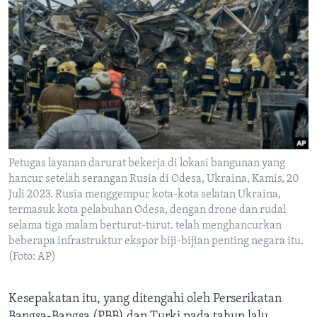
Petugas layanan darurat bekerja di lokasi bangunan yang
hancur setelah serangan Rusia di Odesa, Ukraina, Kamis, 20
Juli 2023. Rusia menggempur kota-kota selatan Ukraina,
termasuk kota pelabuhan Odesa, dengan drone dan rudal
selama tiga malam berturut-turut. telah menghancurkan
beberapa infrastruktur ekspor biji-bijian penting negara itu.
(Foto: AP)
Kesepakatan itu, yang ditengahi oleh Perserikatan
Bangsa-Bangsa (PBB) dan Turki pada tahun lalu,