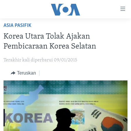
Tautan-
tautan
Akses
ASIA PASIFIK
BERANDA
Lanjut
Korea Utara Tolak Ajakan
ke
DUNIA
Pembicaraan Korea Selatan
Konten
VIDEO
Utama
Terakhir kali diperbarui 09/01/2015
Lanjut
POLYGRAPH
ke
Teruskan
DAFTAR PROGRAM
Navigasi
Utama
Learning English
Lanjut
ke
IKUTI KAMI
Pencarian