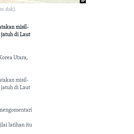
o: dok).
takan misil-
jatuh di Laut
Korea Utara,
takan misil-
jatuh di Laut
 mengomentari
ai latihan itu