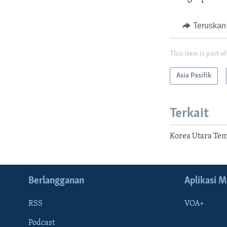
Teruskan
This item is part of
Asia Pasifik
Terkait
Korea Utara Tem
Berlangganan
Aplikasi M
RSS
VOA+
Podcast