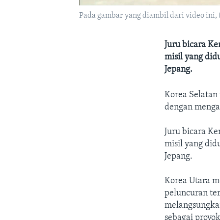
Pada gambar yang diambil dari video ini,
Juru bicara K
misil yang did
Jepang.
Korea Selatan
dengan mengata
Juru bicara K
misil yang did
Jepang.
Korea Utara m
peluncuran te
melangsungkan 
sebagai provok