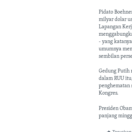
Pidato Boehne
milyar dolar 
Lapangan Kerj
menggabungkan
- yang katany
umumnya memp
sembilan pers
Gedung Putih
dalam RUU itu,
penghematan se
Kongres.
Presiden Obam
panjang mingg