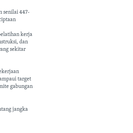
 senilai 447-
ciptaan
u
elatihan kerja
struksi, dan
ng sekitar
ekerjaan
lampaui target
omite gabungan
tang jangka