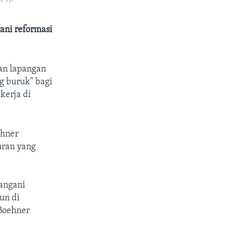
ani reformasi
an lapangan
g buruk" bagi
kerja di
ehner
uran yang
angani
un di
 Boehner