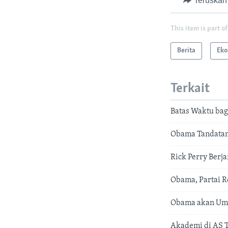
Teruskan
This item is part of
Berita
Eko
Terkait
Batas Waktu bag
Obama Tandatan
Rick Perry Berj
Obama, Partai R
Obama akan Umu
Akademi di AS 