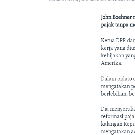
John Boehner 
pajak tanpa m
Ketua DPR dar
kerja yang di
kebijakan yan
Amerika.
Dalam pidato 
mengatakan pe
berlebihan, b
Dia menyeruka
reformasi paj
kalangan Repu
mengatakan ad