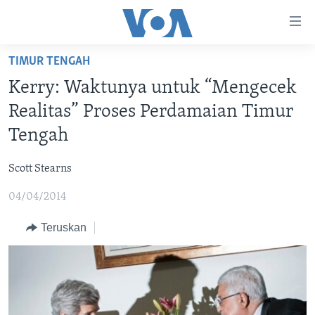
Tautan-
tautan
Akses
TIMUR TENGAH
BERANDA
Lanjut
Kerry: Waktunya untuk “Mengecek
ke
DUNIA
Realitas” Proses Perdamaian Timur
Konten
VIDEO
Utama
Tengah
Lanjut
POLYGRAPH
ke
Scott Stearns
DAFTAR PROGRAM
Navigasi
04/04/2014
Utama
Learning English
Lanjut
Teruskan
ke
IKUTI KAMI
Pencarian