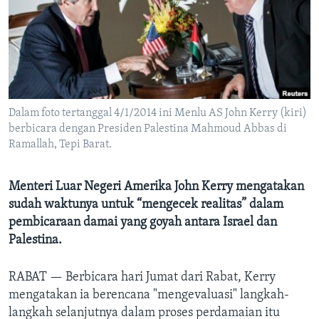
Bahasa-bahasa
Dalam foto tertanggal 4/1/2014 ini Menlu AS John Kerry (kiri)
berbicara dengan Presiden Palestina Mahmoud Abbas di
Ramallah, Tepi Barat.
Menteri Luar Negeri Amerika John Kerry mengatakan
sudah waktunya untuk “mengecek realitas” dalam
pembicaraan damai yang goyah antara Israel dan
Palestina.
RABAT —
Berbicara hari Jumat dari Rabat, Kerry
mengatakan ia berencana "mengevaluasi" langkah-
langkah selanjutnya dalam proses perdamaian itu