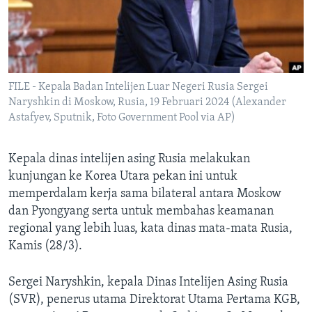
Bahasa-bahasa
FILE - Kepala Badan Intelijen Luar Negeri Rusia Sergei
Naryshkin di Moskow, Rusia, 19 Februari 2024 (Alexander
Astafyev, Sputnik, Foto Government Pool via AP)
Kepala dinas intelijen asing Rusia melakukan
kunjungan ke Korea Utara pekan ini untuk
memperdalam kerja sama bilateral antara Moskow
dan Pyongyang serta untuk membahas keamanan
regional yang lebih luas, kata dinas mata-mata Rusia,
Kamis (28/3).
Sergei Naryshkin, kepala Dinas Intelijen Asing Rusia
(SVR), penerus utama Direktorat Utama Pertama KGB,