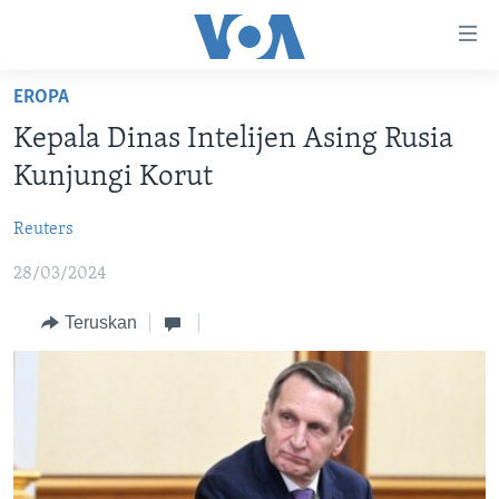
Tautan-
tautan
Akses
EROPA
BERANDA
Lanjut
Kepala Dinas Intelijen Asing Rusia
ke
DUNIA
Kunjungi Korut
Konten
VIDEO
Utama
Reuters
Lanjut
POLYGRAPH
ke
28/03/2024
DAFTAR PROGRAM
Navigasi
Utama
Teruskan
Learning English
Lanjut
ke
IKUTI KAMI
Pencarian