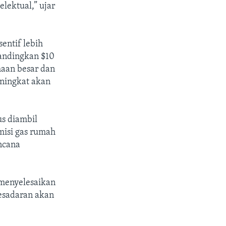
elektual,” ujar
entif lebih
bandingkan $10
haan besar dan
ningkat akan
s diambil
misi gas rumah
ncana
 menyelesaikan
kesadaran akan