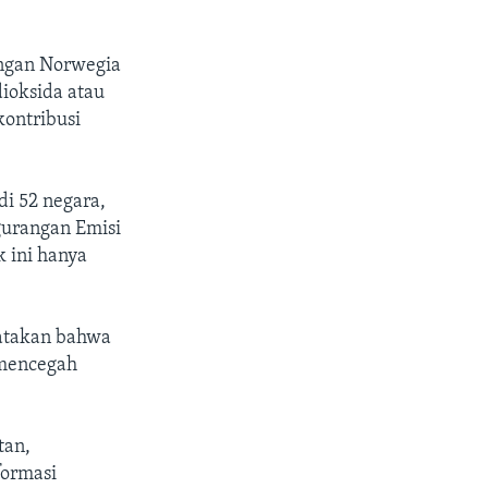
engan Norwegia
ioksida atau
kontribusi
di 52 negara,
gurangan Emisi
k ini hanya
gatakan bahwa
 mencegah
tan,
formasi