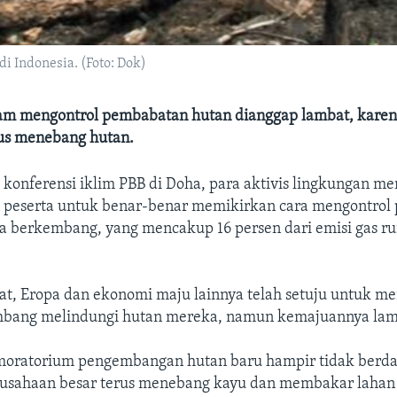
 Indonesia. (Foto: Dok)
m mengontrol pembabatan hutan dianggap lambat, karen
rus menebang hutan.
 konferensi iklim PBB di Doha, para aktivis lingkungan m
 peserta untuk benar-benar memikirkan cara mengontro
ra berkembang, yang mencakup 16 persen dari emisi gas r
at, Eropa dan ekonomi maju lainnya telah setuju untuk m
mbang melindungi hutan mereka, namun kemajuannya lam
 moratorium pengembangan hutan baru hampir tidak ber
rusahaan besar terus menebang kayu dan membakar lahan