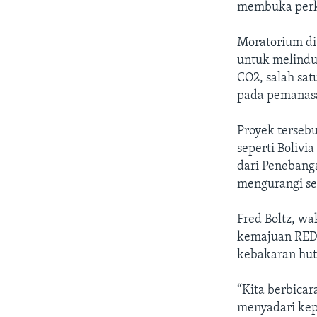
membuka perk
Moratorium di
untuk melindu
CO2, salah sa
pada pemanasa
Proyek tersebu
seperti Bolivi
dari Penebanga
mengurangi se
Fred Boltz, wa
kemajuan REDD
kebakaran hut
“Kita berbica
menyadari kep