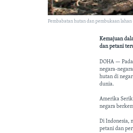
Pembabatan hutan dan pembukaan lahan di
Kemajuan dala
dan petani te
DOHA —
Pada
negara-negara
hutan di nega
dunia.
Amerika Serik
negara berke
Di Indonesia,
petani dan pe