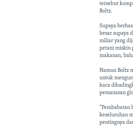
tersebut kompl
Boltz.
Supaya berhasi
besar supaya d
miliar yang di
petani miskin
makanan, baha
Namun Boltz m
untuk mengura
kaca dibading
pemanasan glo
“Pembabatan h
keseluruhan m
pentingnya da