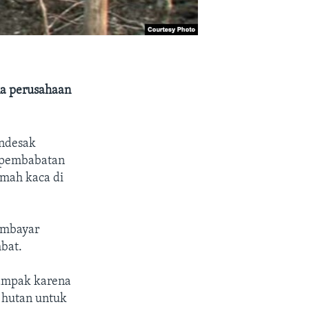
a perusahaan
endesak
l pembabatan
umah kaca di
embayar
bat.
dampak karena
 hutan untuk