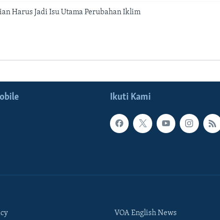
ian Harus Jadi Isu Utama Perubahan Iklim
obile
Ikuti Kami
icy
VOA English News