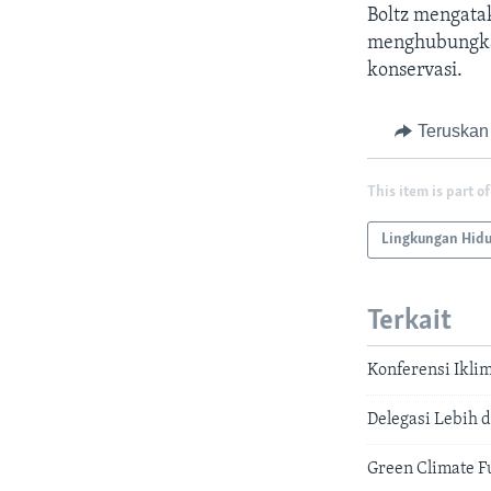
Boltz mengata
menghubungkan
konservasi.
Teruskan
This item is part of
Lingkungan Hid
Terkait
Konferensi Ikli
Delegasi Lebih d
Green Climate 