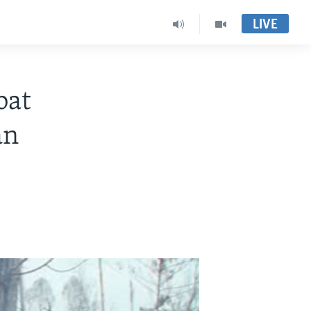
LIVE
bat
an