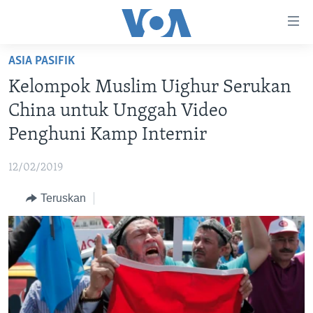
Tautan-
tautan
Akses
ASIA PASIFIK
BERANDA
Lanjut
Kelompok Muslim Uighur Serukan
ke
DUNIA
China untuk Unggah Video
Konten
VIDEO
Utama
Penghuni Kamp Internir
Lanjut
POLYGRAPH
ke
12/02/2019
DAFTAR PROGRAM
Navigasi
Teruskan
Utama
Learning English
Lanjut
ke
IKUTI KAMI
Pencarian