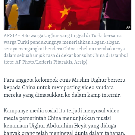
Bahasa-bahasa
ARSIP – Foto warga Uighur yang tinggal di Turki bersama
warga Turki pendukungnya meneriakkan slogan-slogan
seraya mengangkat bendera China sebelum membakarnya
dalam sebuah unjuk rasa di dekat konsulat China di Istanbul
(foto: AP Photo/Lefteris Pitarakis, Arsip)
Para anggota kelompok etnis Muslim Uighur berseru
kepada China untuk memposting video saudara
mereka yang dimasukkan ke dalam kamp internir.
Kampanye media sosial itu terjadi menyusul video
media pemerintah China menunjukkan musisi
kenamaan Uighur Abdurahim Heyit yang diduga
banyak orang telah meninggal dunia dalam tahanan.