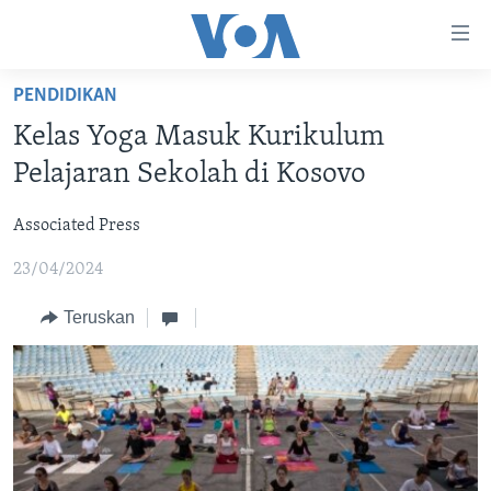
Tautan-
tautan
Akses
PENDIDIKAN
BERANDA
Lanjut
Kelas Yoga Masuk Kurikulum
ke
DUNIA
Pelajaran Sekolah di Kosovo
Konten
VIDEO
Utama
Associated Press
Lanjut
POLYGRAPH
ke
23/04/2024
DAFTAR PROGRAM
Navigasi
Utama
Teruskan
Learning English
Lanjut
ke
IKUTI KAMI
Pencarian