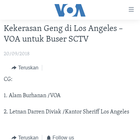
Tautan-
tautan
Akses
Kekerasan Geng di Los Angeles –
BERANDA
Lanjut
VOA untuk Buser SCTV
ke
DUNIA
Konten
20/09/2018
VIDEO
Utama
Lanjut
POLYGRAPH
Teruskan
ke
DAFTAR PROGRAM
CG:
Navigasi
Utama
Learning English
1. Alam Burhanan /VOA
Lanjut
ke
2. Letnan Darren Diviak /Kantor Sheriff Los Angeles
IKUTI KAMI
Pencarian
Teruskan
Follow us