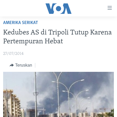
Tautan-
tautan
Akses
AMERIKA SERIKAT
BERANDA
Lanjut
Kedubes AS di Tripoli Tutup Karena
ke
DUNIA
Pertempuran Hebat
Konten
VIDEO
Utama
27/07/2014
Lanjut
POLYGRAPH
ke
Teruskan
DAFTAR PROGRAM
Navigasi
Utama
Learning English
Lanjut
ke
IKUTI KAMI
Pencarian