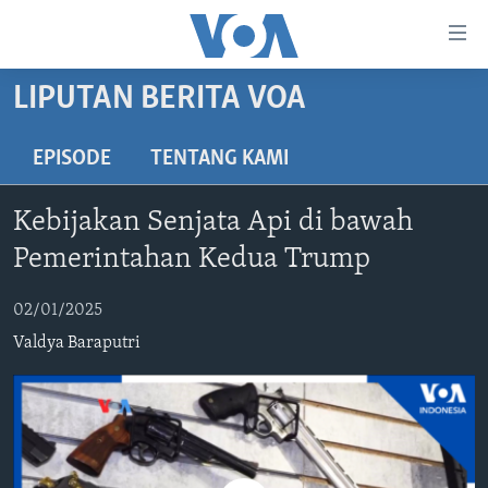
Tautan-
tautan
Akses
LIPUTAN BERITA VOA
BERANDA
Lanjut
ke
DUNIA
EPISODE
TENTANG KAMI
Konten
VIDEO
Utama
Kebijakan Senjata Api di bawah
Lanjut
POLYGRAPH
Pemerintahan Kedua Trump
ke
DAFTAR PROGRAM
Navigasi
02/01/2025
Utama
Learning English
Lanjut
Valdya Baraputri
ke
IKUTI KAMI
Pencarian