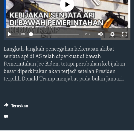
Bahasa-bahasa
No media source currently available
Auto
0:00
2:56
240p
Langkah-langkah pencegahan kekerasan akibat
360p
senjata api di AS telah diperkuat di bawah
Pemerintahan Joe Biden, tetapi perubahan kebijakan
480p
Auto
240p
360p
480p
besar diperkirakan akan terjadi setelah Presiden
720p
terpilih Donald Trump menjabat pada bulan Januari.
720p
1080p
1080p
Teruskan