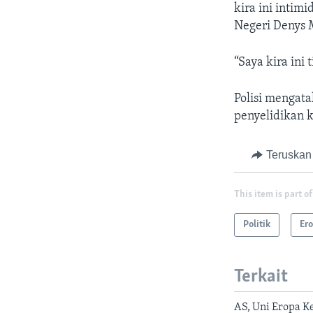
kira ini intim
Negeri Denys 
“Saya kira ini
Polisi mengat
penyelidikan 
Teruskan
This item is part of
Politik
Er
Terkait
AS, Uni Eropa K