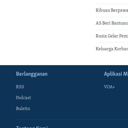
Ribuan Berpawai
AS Beri Bantuan
Rusia Gelar Pem
Keluarga Korban
Berlangganan
Aplikasi M
RSS
VOA+
Podcast
Buletin