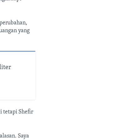
 perubahan,
euangan yang
iter
 tetapi Shefir
lasan. Saya