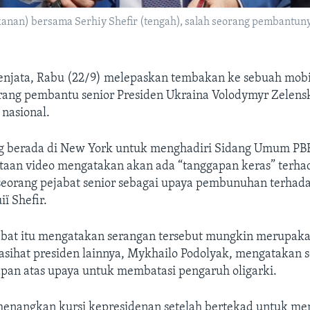
nan) bersama Serhiy Shefir (tengah), salah seorang pembantunya
njata, Rabu (22/9) melepaskan tembakan ke sebuah mobi
ng pembantu senior Presiden Ukraina Volodymyr Zelensk
 nasional.
ng berada di New York untuk menghadiri Sidang Umum PB
taan video mengatakan akan ada “tanggapan keras” terha
eorang pejabat senior sebagai upaya pembunuhan terhada
iï Shefir.
bat itu mengatakan serangan tersebut mungkin merupaka
asihat presiden lainnya, Mykhailo Podolyak, mengatakan s
apan atas upaya untuk membatasi pengaruh oligarki.
enangkan kursi kepresidenan setelah bertekad untuk m