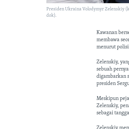
Presiden Ukraina Volodymyr Zelenskiy (ka
dok).
Kawanan berse
membawa seora
menurut polisi
Zelenskiy, ya
sebuah pernya
digambarkan s
presiden Sergu
Meskipun peja
Zelenskiy, pen
sebagai tangg
Zelenskiy mem