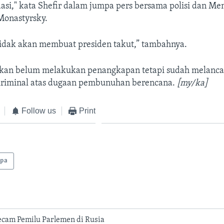
idasi," kata Shefir dalam jumpa pers bersama polisi dan Me
Monastyrsky.
 tidak akan membuat presiden takut,” tambahnya.
akan belum melakukan penangkapan tetapi sudah melanc
kriminal atas dugaan pembunuhan berencana.
[my/ka]
Follow us
Print
opa
ecam Pemilu Parlemen di Rusia