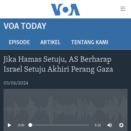
Tautan-
tautan
Akses
VOA TODAY
BERANDA
Lanjut
ke
DUNIA
EPISODE
ARTIKEL
TENTANG KAMI
Konten
VIDEO
Utama
Jika Hamas Setuju, AS Berharap
Lanjut
POLYGRAPH
Israel Setuju Akhiri Perang Gaza
ke
DAFTAR PROGRAM
Navigasi
03/06/2024
Utama
Learning English
Lanjut
ke
IKUTI KAMI
Pencarian
No media source currently available
0:00
5:16