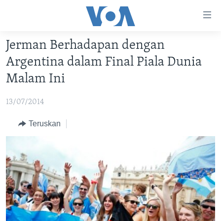
Tautan-
tautan
Akses
Jerman Berhadapan dengan
BERANDA
Lanjut
Argentina dalam Final Piala Dunia
ke
DUNIA
Malam Ini
Konten
VIDEO
Utama
13/07/2014
Lanjut
POLYGRAPH
ke
DAFTAR PROGRAM
Teruskan
Navigasi
Utama
Learning English
Lanjut
ke
IKUTI KAMI
Pencarian