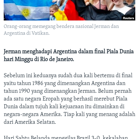
Bahasa-bahasa
Orang-orang memegang bendera nasional Jerman dan
Argentina di Vatikan.
Jerman menghadapi Argentina dalam final Piala Dunia
hari Minggu di Rio de Janeiro.
Sebelum ini keduanya sudah dua kali bertemu di final
yaitu tahun 1986 yang dimenangkan Argentina dan
tahun 1990 yang dimenangkan Jerman. Belum pernah
ada satu negara Eropah yang berhasil merebut Piala
Dunia dalam tujuh kali kejuaraan itu dimainkan di
negara-negara Amerika. Tiap kali yang menang adalah
dari Amerika Selatan.
Hari Sabtu Belanda menggilas Brazil 3-0, kekalahan