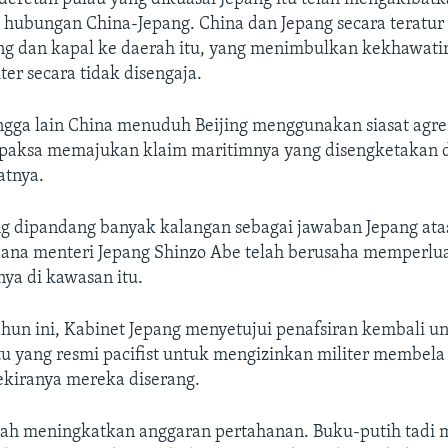
ubungan China-Jepang. China dan Jepang secara teratu
ng dan kapal ke daerah itu, yang menimbulkan kekhawati
ter secara tidak disengaja.
ngga lain China menuduh Beijing menggunakan siasat agre
paksa memajukan klaim maritimnya yang disengketakan d
atnya.
g dipandang banyak kalangan sebagai jawaban Jepang ata
rdana menteri Jepang Shinzo Abe telah berusaha memperlu
nya di kawasan itu.
hun ini, Kabinet Jepang menyetujui penafsiran kembali 
tu yang resmi pacifist untuk mengizinkan militer membela
ekiranya mereka diserang.
elah meningkatkan anggaran pertahanan. Buku-putih tadi