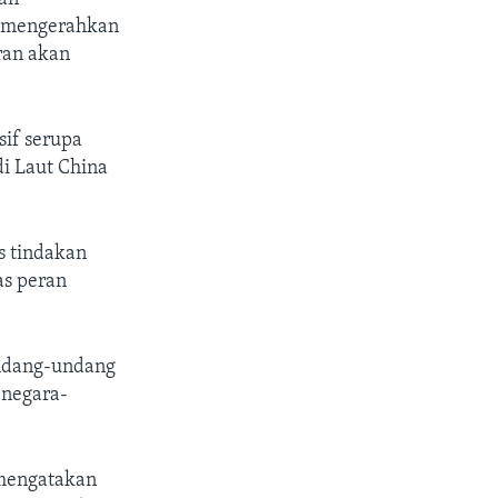
r mengerahkan
ran akan
sif serupa
i Laut China
s tindakan
as peran
undang-undang
 negara-
 mengatakan