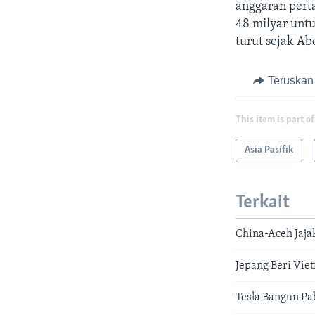
anggaran pert
48 milyar unt
turut sejak A
Teruskan
This item is part of
Asia Pasifik
Terkait
China-Aceh Jajak
Jepang Beri Vie
Tesla Bangun Pa