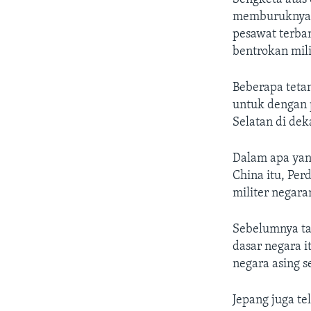
memburuknya h
pesawat terba
bentrokan mili
Beberapa teta
untuk dengan 
Selatan di dek
Dalam apa yan
China itu, Pe
militer negara
Sebelumnya ta
dasar negara i
negara asing s
Jepang juga t