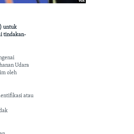
) untuk
i tindakan-
ngenai
ahanan Udara
im oleh
entifikasi atau
dak
kan