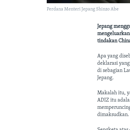
Perdana Menteri Jepang Shinzo Abe
Jepang menggu
mengeluarkan 
tindakan Chin
Apa yang dise
deklarasi yan
di sebagian L
Jepang.
Makalah itu, y
ADIZ itu adal
memperuncing
dimaksudkan.
Sengketa atas 