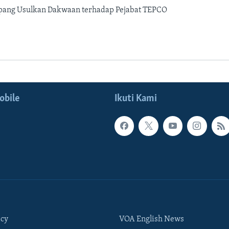
pang Usulkan Dakwaan terhadap Pejabat TEPCO
obile
Ikuti Kami
icy
VOA English News