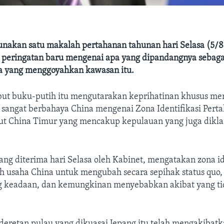
nakan satu makalah pertahanan tahunan hari Selasa (5/8
peringatan baru mengenai apa yang dipandangnya sebaga
a yang menggoyahkan kawasan itu.
but buku-putih itu mengutarakan keprihatinan khusus me
g sangat berbahaya China mengenai Zona Identifikasi Pert
aut China Timur yang mencakup kepulauan yang juga dikla
ang diterima hari Selasa oleh Kabinet, mengatakan zona id
ah usaha China untuk mengubah secara sepihak status quo,
 keadaan, dan kemungkinan menyebabkan akibat yang ti
deretan pulau yang dikuasai Jepang itu telah mengakibat