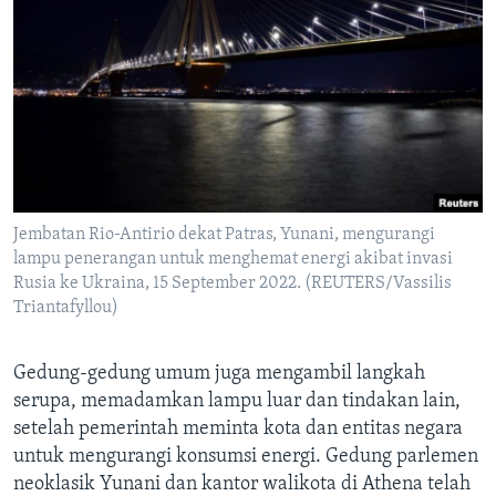
Jembatan Rio-Antirio dekat Patras, Yunani, mengurangi
lampu penerangan untuk menghemat energi akibat invasi
Rusia ke Ukraina, 15 September 2022. (REUTERS/Vassilis
Triantafyllou)
Gedung-gedung umum juga mengambil langkah
serupa, memadamkan lampu luar dan tindakan lain,
setelah pemerintah meminta kota dan entitas negara
untuk mengurangi konsumsi energi. Gedung parlemen
neoklasik Yunani dan kantor walikota di Athena telah