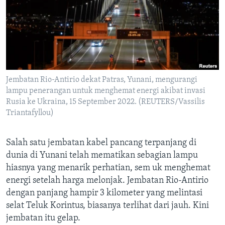
Bahasa-bahasa
Jembatan Rio-Antirio dekat Patras, Yunani, mengurangi
lampu penerangan untuk menghemat energi akibat invasi
Rusia ke Ukraina, 15 September 2022. (REUTERS/Vassilis
Triantafyllou)
Salah satu jembatan kabel pancang terpanjang di
dunia di Yunani telah mematikan sebagian lampu
hiasnya yang menarik perhatian, sem uk menghemat
energi setelah harga melonjak. Jembatan Rio-Antirio
dengan panjang hampir 3 kilometer yang melintasi
selat Teluk Korintus, biasanya terlihat dari jauh. Kini
jembatan itu gelap.