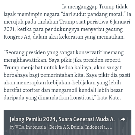
Ia menganggap Trump tidak
layak memimpin negara “dari sudut pandang moral.” Ia
merujuk pada tindakan Trump saat peristiwa 6 Januari
2021, ketika para pendukungnya menyerbu gedung
Kongres AS, dalam aksi kekerasan yang mematikan.
“Seorang presiden yang sangat konservatif memang
mengkhawatirkan. Saya pikir jika presiden seperti
Trump menjabat untuk kedua kalinya, akan sangat
berbahaya bagi pemerintahan kita. Saya pikir dia pasti
akan menerapkan kebijakan-kebijakan yang lebih
bersifat otoriter dan mengambil kendali lebih besar
daripada yang dimandatkan konstitusi,” kata Kate.
Jelang Pemilu 2024, Suara Generasi Muda AS Terpecah
by
VOA Indonesia | Berita AS, Dunia, Indonesia, Diaspora Indonesia di AS
No media source currently available