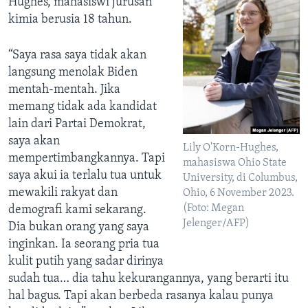
Hughes, mahasiswi jurusan
kimia berusia 18 tahun.
“Saya rasa saya tidak akan
langsung menolak Biden
mentah-mentah. Jika
memang tidak ada kandidat
lain dari Partai Demokrat,
saya akan
Lily O'Korn-Hughes,
mempertimbangkannya. Tapi
mahasiswa Ohio State
saya akui ia terlalu tua untuk
University, di Columbus,
mewakili rakyat dan
Ohio, 6 November 2023.
(Foto: Megan
demografi kami sekarang.
Jelenger/AFP)
Dia bukan orang yang saya
inginkan. Ia seorang pria tua
kulit putih yang sadar dirinya
sudah tua… dia tahu kekurangannya, yang berarti itu
hal bagus. Tapi akan berbeda rasanya kalau punya