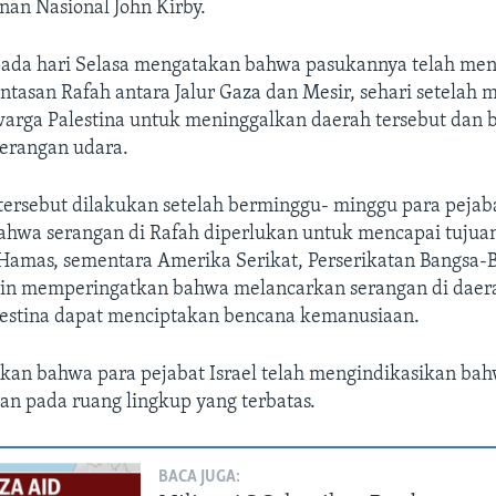
n Nasional John Kirby.
 pada hari Selasa mengatakan bahwa pasukannya telah meng
intasan Rafah antara Jalur Gaza dan Mesir, sehari setela
arga Palestina untuk meninggalkan daerah tersebut dan b
erangan udara.
 tersebut dilakukan setelah berminggu- minggu para pejaba
hwa serangan di Rafah diperlukan untuk mencapai tujua
amas, sementara Amerika Serikat, Perserikatan Bangsa-
ain memperingatkan bahwa melancarkan serangan di daer
alestina dapat menciptakan bencana kemanusiaan.
kan bahwa para pejabat Israel telah mengindikasikan bah
lan pada ruang lingkup yang terbatas.
BACA JUGA: