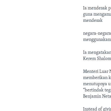
Ia mendesak p
guna mengama
mendesak
negara-negara
menggunakan
Ia mengatakan
Kerem Shalom 
Menteri Luar N
memberikan ke
menutupnya u
“bertindak teg
Benjamin Neta
Instead of givi