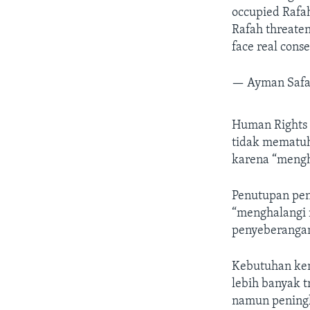
occupied Rafah
Rafah threate
face real cons
— Ayman Safa
Human Rights 
tidak mematuh
karena “mengh
Penutupan pe
“menghalangi 
penyeberangan
Kebutuhan kem
lebih banyak 
namun peningk