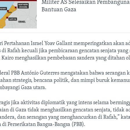
Militer AS Selesaikan Pembangun
Bantuan Gaza
 Pertahanan Israel Yoav Gallant memperingatkan akan ad
s di Rafah kecuali jika pembicaraan gencatan senjata yang
i Kairo menghasilkan pembebasan sandera yang ditahan o
nderal PBB António Guterres mengatakan bahwa serangan 
ahan strategis, bencana politik, dan mimpi buruk kemanus
bayangi Gaza utara.
ragis jika aktivitas diplomatik yang intens selama bermi
ian di Gaza tidak menghasilkan gencatan senjata, tidak a
ndera, dan serangan yang menghancurkan di Rafah,” kat
 di Perserikatan Bangsa-Bangsa (PBB).