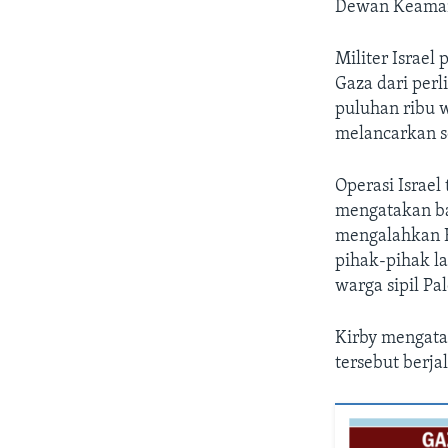
Dewan Keamana
Militer Israel
Gaza dari perl
puluhan ribu w
melancarkan s
Operasi Israel
mengatakan ba
mengalahkan H
pihak-pihak l
warga sipil P
Kirby mengata
tersebut berja