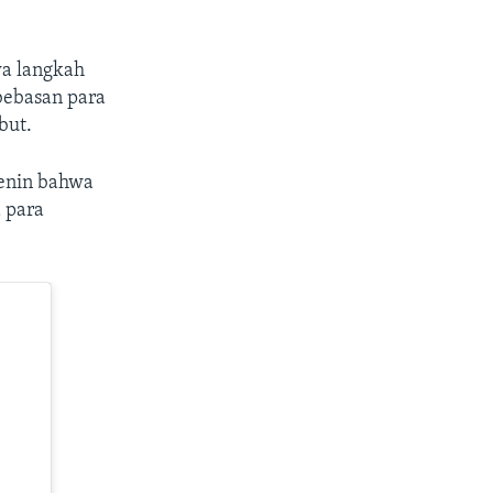
wa langkah
bebasan para
but.
Senin bahwa
 para