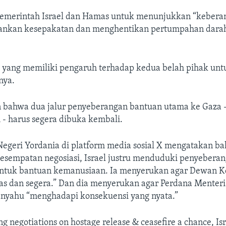
emerintah Israel dan Hamas untuk menunjukkan “keberani
nkan kesepakatan dan menghentikan pertumpahan darah,
 yang memiliki pengaruh terhadap kedua belah pihak unt
nya.
 bahwa dua jalur penyeberangan bantuan utama ke Gaza 
- harus segera dibuka kembali.
egeri Yordania di platform media sosial X mengatakan ba
sempatan negosiasi, Israel justru menduduki penyebera
ntuk bantuan kemanusiaan. Ia menyerukan agar Dewan 
as dan segera.” Dan dia menyerukan agar Perdana Menteri 
nyahu “menghadapi konsekuensi yang nyata.”
ng negotiations on hostage release & ceasefire a chance, Isr