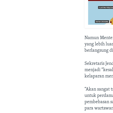
Namun Menteri
yang lebih lua
berlangsung d
Sekretaris Je
menjadi “kesal
kelaparan mem
“Akan sangat t
untuk perdama
pembebasan sa
para wartawan