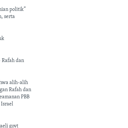
an politik”
 serta
uk
- Rafah dan
hwa alih-alih
ngan Rafah dan
Keamanan PBB
Israel
aeli govt