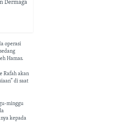
an Dermaga
a operasi
 sedang
leh Hamas.
ke Rafah akan
iaan” di saat
nggu-minggu
da
anya kepada