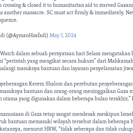
 crossing & closed it to humanitarian aid to starved Gazans.
ns another massacre. SC must act firmly & immediately. N
equence.
di (@AymanHsafadi)
May 7, 2024
Watch dalam sebuah pernyataan hari Selasa mengatakan 
i “perintah yang mengikat secara hukum” dari Mahkamah 
alangi masuknya bantuan dan layanan penyelamatan jiwa
nyeberangan Kerem Shalom dan perebutan penyeberangan
masuknya bantuan dan orang-orang meninggalkan Gaza m
 utama yang digunakan dalam beberapa bulan terakhir,”
anusiaan di Gaza tetap sangat mendesak meskipun Israe
truk bantuan memasuki wilayah tersebut dalam beberapa ha
atannya, menurut HRW, “tidak seberapa dan tidak cukup