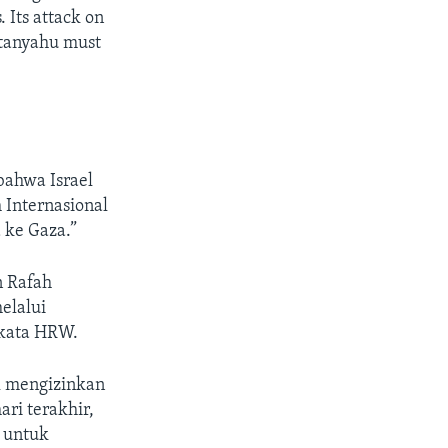
 Its attack on
etanyahu must
bahwa Israel
Internasional
 ke Gaza.”
 Rafah
elalui
 kata HRW.
l mengizinkan
ri terakhir,
 untuk