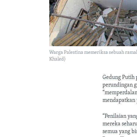
Warga Palestina memeriksa sebuah ramah y
Khaled)
Gedung Putih 
perundingan g
“memperdalam” 
mendapatkan 
“Penilaian ya
mereka seharu
semua yang bis