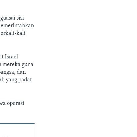
uasai sisi
h memerintahkan
erkali-kali
t Israel
n mereka guna
Bangsa, dan
ah yang padat
wa operasi