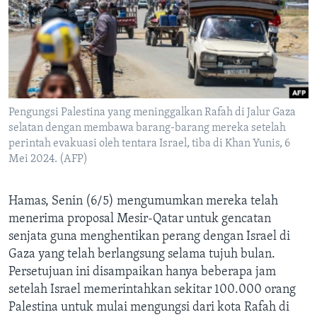
Bahasa-bahasa
Pengungsi Palestina yang meninggalkan Rafah di Jalur Gaza
selatan dengan membawa barang-barang mereka setelah
perintah evakuasi oleh tentara Israel, tiba di Khan Yunis, 6
Mei 2024. (AFP)
Hamas, Senin (6/5) mengumumkan mereka telah
menerima proposal Mesir-Qatar untuk gencatan
senjata guna menghentikan perang dengan Israel di
Gaza yang telah berlangsung selama tujuh bulan.
Persetujuan ini disampaikan hanya beberapa jam
setelah Israel memerintahkan sekitar 100.000 orang
Palestina untuk mulai mengungsi dari kota Rafah di