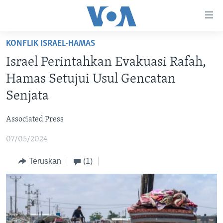
Tautan-
tautan
Akses
KONFLIK ISRAEL-HAMAS
BERANDA
Lanjut
Israel Perintahkan Evakuasi Rafah,
ke
DUNIA
Hamas Setujui Usul Gencatan
Konten
VIDEO
Utama
Senjata
Lanjut
POLYGRAPH
ke
Associated Press
DAFTAR PROGRAM
Navigasi
07/05/2024
Utama
Learning English
Lanjut
Teruskan
(1)
ke
IKUTI KAMI
Pencarian