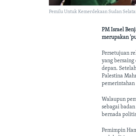
Pemilu Untuk Kemerdekaan Sudan Selatan d
PM Israel Ben
merupakan 'pu
Persetujuan re
yang bersaing
depan. Setelah
Palestina Mah
pemerintahan 
Walaupun peme
sebagai badan 
bernada politis
Pemimpin Hama