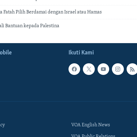
 Fatah Pilih Berdamai dengan Israel atau Hamas
li Bantuan kepada Palestina
obile
Ikuti Kami
icy
VOA English News
VOA Public Relations