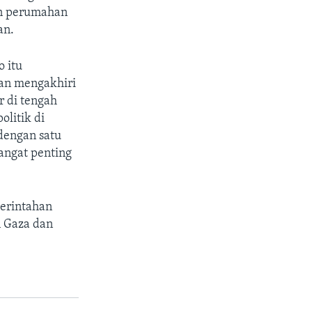
an perumahan
an.
o itu
dan mengakhiri
 di tengah
olitik di
dengan satu
angat penting
erintahan
 Gaza dan