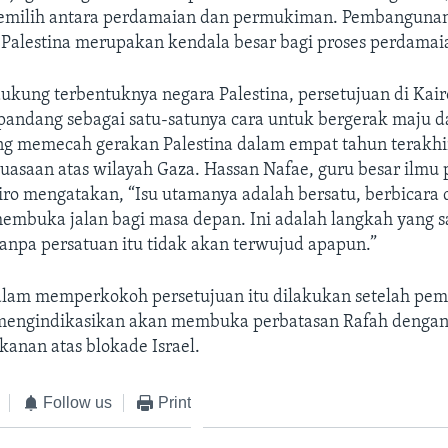
memilih antara perdamaian dan permukiman. Pembangun
h Palestina merupakan kendala besar bagi proses perdamai
ukung terbentuknya negara Palestina, persetujuan di Kair
andang sebagai satu-satunya cara untuk bergerak maju 
ng memecah gerakan Palestina dalam empat tahun terakhir
asaan atas wilayah Gaza. Hassan Nafae, guru besar ilmu p
iro mengatakan, “Isu utamanya adalah bersatu, berbicara 
membuka jalan bagi masa depan. Ini adalah langkah yang s
tanpa persatuan itu tidak akan terwujud apapun.”
alam memperkokoh persetujuan itu dilakukan setelah pem
 mengindikasikan akan membuka perbatasan Rafah dengan
anan atas blokade Israel.
Follow us
Print