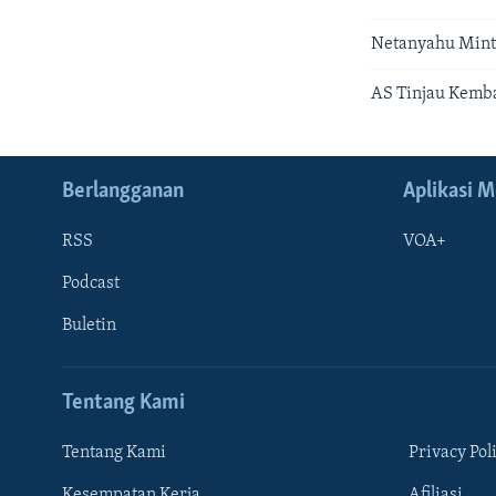
Netanyahu Minta
AS Tinjau Kemba
Berlangganan
Aplikasi M
RSS
VOA+
Podcast
Buletin
Tentang Kami
Tentang Kami
Privacy Pol
Kesempatan Kerja
Afiliasi