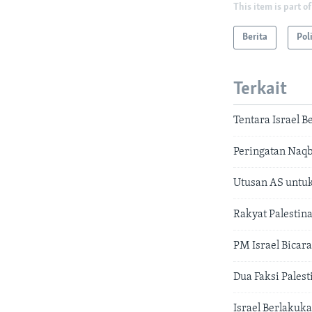
This item is part of
Berita
Pol
Terkait
Tentara Israel 
Peringatan Naqb
Utusan AS untu
Rakyat Palestina
PM Israel Bicara
Dua Faksi Palest
Israel Berlakuk