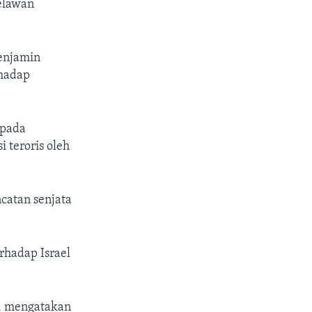
elawan
Benjamin
rhadap
ipada
 teroris oleh
catan senjata
rhadap Israel
l, mengatakan