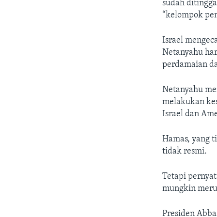
sudah ditingg
“kelompok pen
Israel mengec
Netanyahu har
perdamaian da
Netanyahu men
melakukan kes
Israel dan Ame
Hamas, yang t
tidak resmi.
Tetapi pernyat
mungkin merus
Presiden Abba