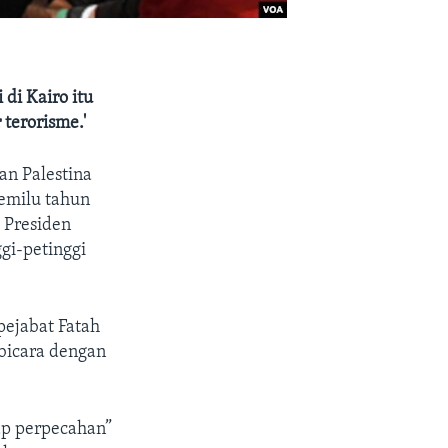
di Kairo itu
terorisme.'
an Palestina
emilu tahun
 Presiden
gi-petinggi
pejabat Fatah
rbicara dengan
ap perpecahan”