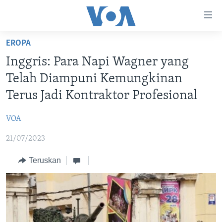
Tautan-
tautan
Akses
EROPA
BERANDA
Lanjut
Inggris: Para Napi Wagner yang
ke
DUNIA
Telah Diampuni Kemungkinan
Konten
VIDEO
Utama
Terus Jadi Kontraktor Profesional
Lanjut
POLYGRAPH
ke
VOA
DAFTAR PROGRAM
Navigasi
21/07/2023
Utama
Learning English
Lanjut
Teruskan
ke
IKUTI KAMI
Pencarian