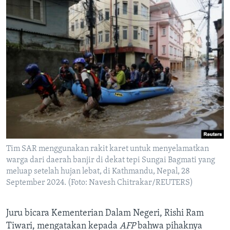
Tim SAR menggunakan rakit karet untuk menyelamatkan
warga dari daerah banjir di dekat tepi Sungai Bagmati yang
meluap setelah hujan lebat, di Kathmandu, Nepal, 28
September 2024. (Foto: Navesh Chitrakar/REUTERS)
Juru bicara Kementerian Dalam Negeri, Rishi Ram
Tiwari, mengatakan kepada
AFP
bahwa pihaknya