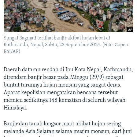
Bahasa-bahasa
Sungai Bagmati terlihat banjir akibat hujan lebat di
Kathmandu, Nepal, Sabtu, 28 September 2024. (Foto: Gopen
Rai/AP)
Daerah dataran rendah di Ibu Kota Nepal, Kathmandu,
direndam banjir besar pada Minggu (29/9) sebagai
buntut turunnya hujan monsun yang sangat deras.
Aparat kepolisian mengatakan bencana tersebut
memicu sedikitnya 148 kematian di seluruh wilayah
Himalaya.
Banjir dan tanah longsor maut akibat hujan sering
melanda Asia Selatan selama musim monsun, dari Juni