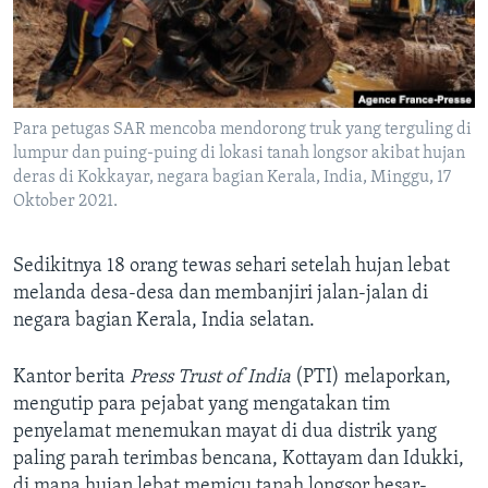
Bahasa-bahasa
Para petugas SAR mencoba mendorong truk yang terguling di
lumpur dan puing-puing di lokasi tanah longsor akibat hujan
deras di Kokkayar, negara bagian Kerala, India, Minggu, 17
Oktober 2021.
Sedikitnya 18 orang tewas sehari setelah hujan lebat
melanda desa-desa dan membanjiri jalan-jalan di
negara bagian Kerala, India selatan.
Kantor berita
Press Trust of India
(PTI) melaporkan,
mengutip para pejabat yang mengatakan tim
penyelamat menemukan mayat di dua distrik yang
paling parah terimbas bencana, Kottayam dan Idukki,
di mana hujan lebat memicu tanah longsor besar-