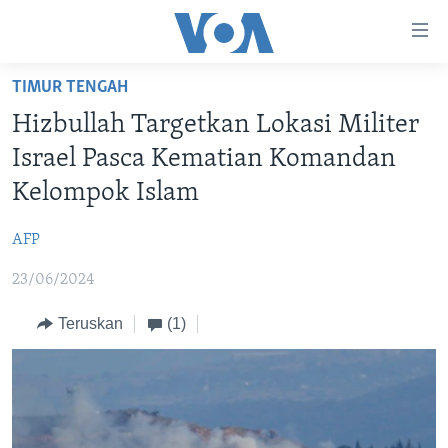
Tautan-
tautan
Akses
TIMUR TENGAH
BERANDA
Lanjut
Hizbullah Targetkan Lokasi Militer
ke
DUNIA
Israel Pasca Kematian Komandan
Konten
VIDEO
Utama
Kelompok Islam
Lanjut
POLYGRAPH
ke
AFP
DAFTAR PROGRAM
Navigasi
23/06/2024
Utama
Learning English
Lanjut
Teruskan
(1)
ke
IKUTI KAMI
Pencarian