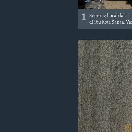
1
Seorang bocah laki-l
di ibu kota Sanaa, Y