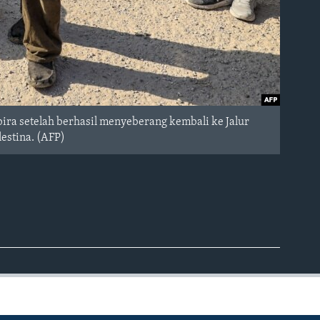
bira setelah berhasil menyeberang kembali ke Jalur
lestina. (AFP)