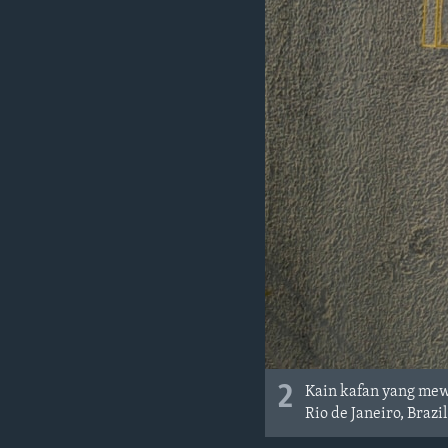
2
Kain kafan yang mew
Rio de Janeiro, Brazi