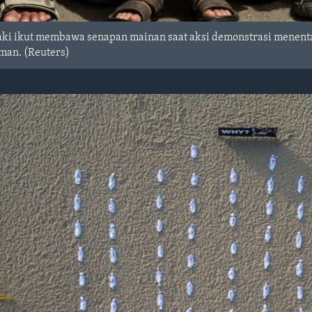
aki ikut membawa senapan mainan saat aksi demonstrasi menentang
aman. (Reuters)