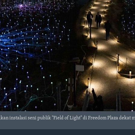
an instalasi seni publik "Field of Light" di Freedom Plaza dekat