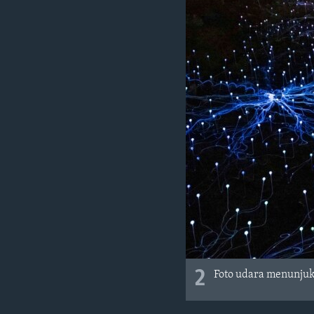
2
Foto udara menunjukk